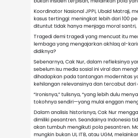
bukan insiden terpisah, melainkan pola yan
Koordinator Nasional JPPI, Ubaid Matraji,
kasus tertinggi: meningkat lebih dari 100 
dituntut tidak hanya menjaga moral santri
Tragedi demi tragedi yang mencuat itu m
lembaga yang mengajarkan akhlaq al-kari
didiknya?
Sebenarnya, Cak Nur, dalam refleksinya y
sebelum isu media sosial ini viral dan me
dihadapkan pada tantangan modernitas yan
kehilangan relevansinya dan tercabut dari a
“Ironisnya,” tulisnya, “yang lebih dulu menya
tokohnya sendiri—yang mulai enggan meng
Dalam analisis historisnya, Cak Nur meng
dimiliki pesantren. Seandainya Indonesia ti
akan tumbuh mengikuti pola pesantren. Maka
mungkin bukan UI, ITB, atau UGM, melainkan