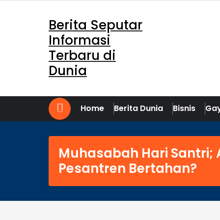
Skip
to
Berita Seputar
content
Informasi
Terbaru di
Dunia
Home
Berita Dunia
Bisnis
Gay
Muhasabah Hari Santri;
Pesantren Bertahan?