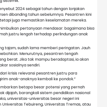
g sistemik.
 menyebut 2024 sebagai tahun dengan lonjakan
persen dibanding tahun sebelumnya. Pesantren kini
, tetapi juga memastikan keselamatan mereka.
enimbulkan pertanyaan mendasar: bagaimana bisa
mah justru lengah terhadap perlindungan anak
ang tajam, sudah lama memberi peringatan. Jauh
nghebohkan. Menurutnya, pesantren tengah
g berat. Jika tak mampu beradaptasi, ia akan
kar sosialnya sendiri.
dari krisis relevansi pesantren justru para
irim anak-anaknya kembali ke pondok.”
gambarkan betapa besar potensi yang pernah
dak dijajah, barangkali sistem pendidikan nasional
, universitas-universitas besar negeri ini
 Universitas Tebuireng, Universitas Tremas, atau