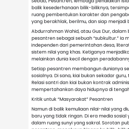
Sebab, Pesantren, lembaga pendidikan Isla
balik kesederhanaan bilik-biliknya, tersimp
ruang pembentukan karakter dan pengabdian
yang berakhlak, berilmu, dan siap menjadi 
Abdurrahman Wahid, atau Gus Dur, dalam
pesantren sebagai sebuah “subkultur.” Ia m
independen dari pemerintahan desa, literatu
sistem nilai yang khas. Ketiganya menjadi
melainkan dunia kecil dengan peradabannya
Setiap pesantren membangun dunianya send
sosialnya. Di sana, kiai bukan sekadar guru, 
Relasi santri dan kiai bukan kontrak adminis
mempertahankan daya hidupnya di tenga
Kritik untuk “Masyarakat” Pesantren
Namun di balik kemuliaan nilai-nilai yang 
baru yang tidak ringan. Di era media sosial
dalam ruang sunyi yang sakral. Sorotan 