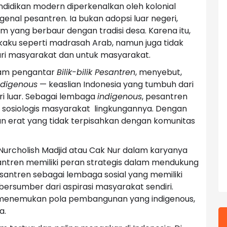
didikan modern diperkenalkan oleh kolonial
nal pesantren. Ia bukan adopsi luar negeri,
slam yang berbaur dengan tradisi desa. Karena itu,
 kaku seperti madrasah Arab, namun juga tidak
dari masyarakat dan untuk masyarakat.
alam pengantar
Bilik-bilik Pesantren
, menyebut,
ndigenous
— keaslian Indonesia yang tumbuh dari
ari luar. Sebagai lembaga
indigenous
, pesantren
sosiologis masyarakat lingkungannya. Dengan
an erat yang tidak terpisahkan dengan komunitas
 Nurcholish Madjid atau Cak Nur dalam karyanya
tren memiliki peran strategis dalam mendukung
antren sebagai lembaga sosial yang memiliki
ersumber dari aspirasi masyarakat sendiri.
n menemukan pola pembangunan yang indigenous,
a.