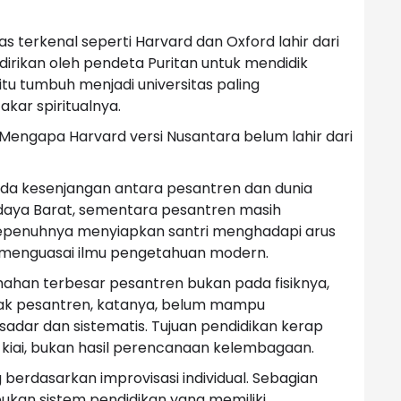
as terkenal seperti Harvard dan Oxford lahir dari
irikan oleh pendeta Puritan untuk mendidik
tu tumbuh menjadi universitas paling
kar spiritualnya.
 Mengapa Harvard versi Nusantara belum lahir dari
ada kesenjangan antara pesantren dan dunia
daya Barat, sementara pesantren masih
sepenuhnya menyiapkan santri menghadapi arus
am menguasai ilmu pengetahuan modern.
ahan terbesar pesantren bukan pada fisiknya,
anyak pesantren, katanya, belum mampu
adar dan sistematis. Tujuan pendidikan kerap
kiai, bukan hasil perencanaan kelembagaan.
erdasarkan improvisasi individual. Sebagian
 bukan sistem pendidikan yang memiliki