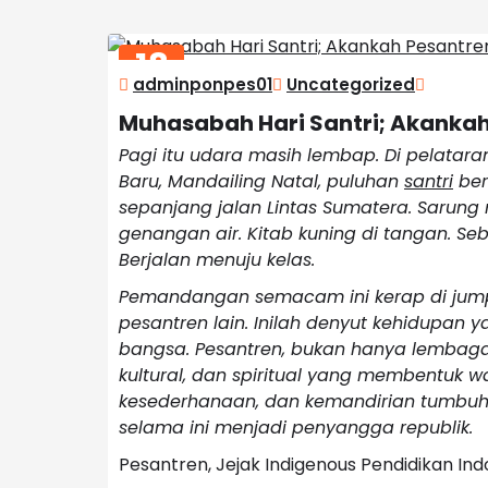
18
adminponpes01
Uncategorized
JAN
2026
Muhasabah Hari Santri; Akankah
Pagi itu udara masih lembap. Di pelatar
Baru, Mandailing Natal, puluhan
santri
ber
sepanjang jalan Lintas Sumatera. Sarung
genangan air. Kitab kuning di tangan. S
Berjalan menuju kelas.
Pemandangan semacam ini kerap di jumpa
pesantren lain. Inilah denyut kehidupan 
bangsa. Pesantren, bukan hanya lembaga 
kultural, dan spiritual yang membentuk waj
kesederhanaan, dan kemandirian tumbuh
selama ini menjadi penyangga republik.
Pesantren, Jejak Indigenous Pendidikan Ind