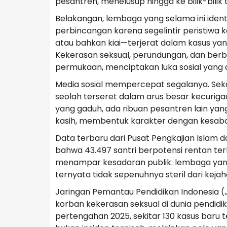
pesantren, menelusup hingga ke bilik-bilik
Belakangan, lembaga yang selama ini ident
perbincangan karena segelintir peristiwa 
atau bahkan kiai—terjerat dalam kasus yan
Kekerasan seksual, perundungan, dan ber
permukaan, menciptakan luka sosial yang 
Media sosial mempercepat segalanya. Seka
seolah terseret dalam arus besar kecurigaan
yang gaduh, ada ribuan pesantren lain y
kasih, membentuk karakter dengan kesabar
Data terbaru dari Pusat Pengkajian Islam
bahwa 43.497 santri berpotensi rentan ter
menampar kesadaran publik: lembaga yang
ternyata tidak sepenuhnya steril dari kejah
Jaringan Pemantau Pendidikan Indonesia 
korban kekerasan seksual di dunia pendidi
pertengahan 2025, sekitar 130 kasus bar