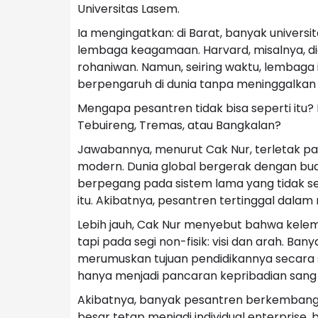
Universitas Lasem.
Ia mengingatkan: di Barat, banyak universit
lembaga keagamaan. Harvard, misalnya, did
rohaniwan. Namun, seiring waktu, lembaga i
berpengaruh di dunia tanpa meninggalkan a
Mengapa pesantren tidak bisa seperti itu?
Tebuireng, Tremas, atau Bangkalan?
Jawabannya, menurut Cak Nur, terletak p
modern. Dunia global bergerak dengan bu
berpegang pada sistem lama yang tidak 
itu. Akibatnya, pesantren tertinggal dal
Lebih jauh, Cak Nur menyebut bahwa kelem
tapi pada segi non-fisik: visi dan arah. B
merumuskan tujuan pendidikannya secara s
hanya menjadi pancaran kepribadian sang 
Akibatnya, banyak pesantren berkembang b
besar tetap menjadi individual enterprise,