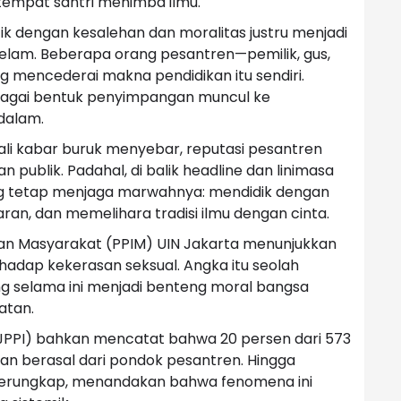
 tempat santri menimba ilmu.
ik dengan kesalehan dan moralitas justru menjadi
kelam. Beberapa orang pesantren—pemilik, gus,
g mencederai makna pendidikan itu sendiri.
bagai bentuk penyimpangan muncul ke
dalam.
li kabar buruk menyebar, reputasi pesantren
 publik. Padahal, di balik headline dan linimasa
ang tetap menjaga marwahnya: mendidik dengan
an, dan memelihara tradisi ilmu dengan cinta.
 dan Masyarakat (PPIM) UIN Jakarta menunjukkan
hadap kekerasan seksual. Angka itu seolah
 selama ini menjadi benteng moral bangsa
atan.
(JPPI) bahkan mencatat bahwa 20 persen dari 573
kan berasal dari pondok pesantren. Hingga
u terungkap, menandakan bahwa fenomena ini