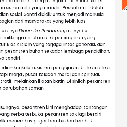
m tertua dan paling mengakar di Indonesia. Di
an sistem nilai yang mandiri. Pesantren, adalah
N
 sosial. Santri dididik untuk menjadi manusia
bagian dari masyarakat yang lebih luas.
 bukunya
Dinamika Pesantren
, menyebut
emiliki tiga ciri utama: kepemimpinan yang
r klasik Islam yang terjaga lintas generasi, dan
kan pesantren bukan sekadar lembaga pendidikan,
 sendiri.
iri—kurikulum, sistem pengajaran, bahkan etika
tapi marja’, pusat teladan moral dan spiritual.
tratif, melainkan ikatan batin. Di sinilah pesantren
h perubahan zaman.
diusungnya, pesantren kini menghadapi tantangan
 yang serba terbuka, pesantren tak lagi berdiri
publik menembus pagar bambu dan tembok