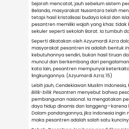
Sejarah mencatat, jauh sebelum sistem pen
Belanda, masyarakat Nusantara telah menge
tetapi hasil kristalisasi budaya lokal dan I
pesantren memiliki wajah yang khas: tidak
sekuler seperti sekolah Barat. Ia tumbuh 
Seperti dikatakan oleh Azyumardi Azra d
masyarakat pesantren ini adalah bentuk
i
kebutuhannya sendiri, bukan hasil tiruan d
muncul dan berkembang dari pengalaman 
kata lain, pesantren mempunyai keterkait
lingkungannya. (Azyumardi Azra; 15)
Lebih jauh, Cendekiawan Muslim Indonesia,
Bilik-bilik Pesantren
menyebut bahwa pesan
pembangunan nasional. Ia mengatakan pes
daya hidup dinamis dan langgeng—karena b
Dalam pandangannya, jika Indonesia ingi
maka pesantren adalah salah satu kunciny